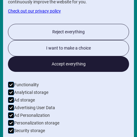
continuously improve the website for you.
Check out our privacy policy
Maaltecenter
Poolse-Winglaan
9051 Gent
INFO
Reject everything
Privacy Policy
I want to make a choice
General terms and conditions
Accept everything
FOLLOW US ON
Functionality
NEWSLETTER
Analytical storage
Ad storage
Advertising User Data
Ad Personalization
Personalization storage
Security storage