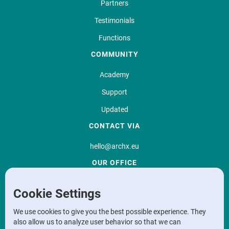
Partners
Testimonials
Functions
COMMUNITY
Academy
Support
Updated
CONTACT VIA
hello@archx.eu
OUR OFFICE
Correspondence address
Cookie Settings
Sint Kristoffelstraat 14,
9860 Scheldewindeke
We use cookies to give you the best possible experience. They
also allow us to analyze user behavior so that we can
Office address