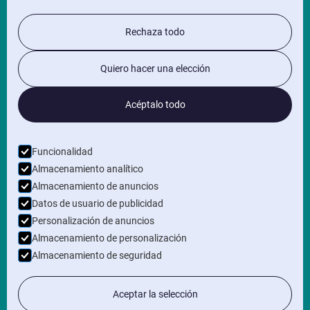
INFORMACIÓN
Rechaza todo
Política de privacidad
Quiero hacer una elección
Términos y condiciones generales
SÍGUENOS EN
Acéptalo todo
BOLETÍN
Funcionalidad
Almacenamiento analítico
Almacenamiento de anuncios
Datos de usuario de publicidad
Personalización de anuncios
Almacenamiento de personalización
Almacenamiento de seguridad
Aceptar la selección
Derechos de autor © 2026 ArchX B.V. Todos los derechos
reservados