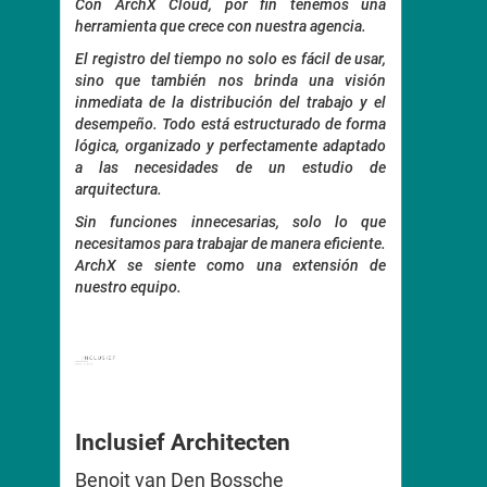
ud,
Con ArchX Cloud, por fin tenemos una
Como u
ado
herramienta que crece con nuestra agencia.
nube 
y la
herram
El registro del tiempo no solo es fácil de usar,
 muy
diario.
sino que también nos brinda una visión
¡Hoy no
inmediata de la distribución del trabajo y el
y se
desempeño. Todo está estructurado de forma
La plat
 de
lógica, organizado y perfectamente adaptado
usar, 
sión
a las necesidades de un estudio de
que an
ase.
arquitectura.
Fue cla
lado
arqui
Sin funciones innecesarias, solo lo que
e un
funcion
necesitamos para trabajar de manera eficiente.
 un
a la fo
ArchX se siente como una extensión de
con
nuestro equipo.
Se pued
o teléf
real.
La er
rápida
añadi
gestió
Inclusief Architecten
El se
dispon
Benoit van Den Bossche