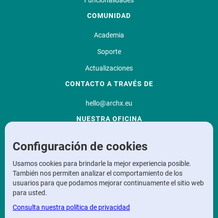
Funcionalidades
COMUNIDAD
Academia
Soporte
Actualizaciones
CONTACTO A TRAVÉS DE
hello@archx.eu
NUESTRA OFICINA
Oficina central
Configuración de cookies
Sint Kristoffelstraat 14,
Usamos cookies para brindarle la mejor experiencia posible.
9860 Scheldewindeke
También nos permiten analizar el comportamiento de los
Oficinas
usuarios para que podamos mejorar continuamente el sitio web
para usted.
Maaltecenter
Consulta nuestra política de privacidad
Poolse-Winglaan
9051 Gent