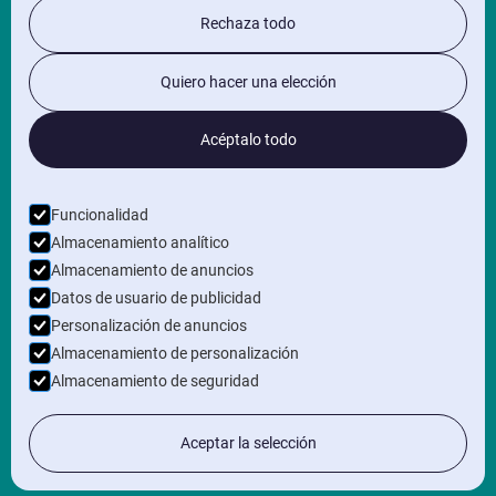
INFORMACIÓN
Rechaza todo
Política de privacidad
Quiero hacer una elección
Términos y condiciones generales
SÍGUENOS EN
Acéptalo todo
BOLETÍN
Funcionalidad
Almacenamiento analítico
Almacenamiento de anuncios
Datos de usuario de publicidad
Personalización de anuncios
Almacenamiento de personalización
Almacenamiento de seguridad
Aceptar la selección
Derechos de autor © 2026 ArchX B.V. Todos los derechos
reservados