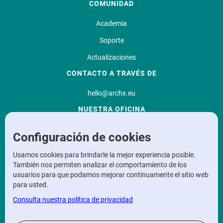
COMUNIDAD
Academia
Soporte
Actualizaciones
CONTACTO A TRAVÉS DE
hello@archx.eu
NUESTRA OFICINA
Oficina central
Configuración de cookies
Sint Kristoffelstraat 14,
Usamos cookies para brindarle la mejor experiencia posible.
9860 Scheldewindeke
También nos permiten analizar el comportamiento de los
Oficinas
usuarios para que podamos mejorar continuamente el sitio web
para usted.
Maaltecenter
Consulta nuestra política de privacidad
Poolse-Winglaan
9051 Gent